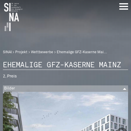
Direkt
zum
Inhalt
Breadcrumb
SINAI
Projekt
Wettbewerbe
Ehemalige GFZ-Kaserne Mai...
EHEMALIGE GFZ-KASERNE MAINZ
2. Preis
Bilder