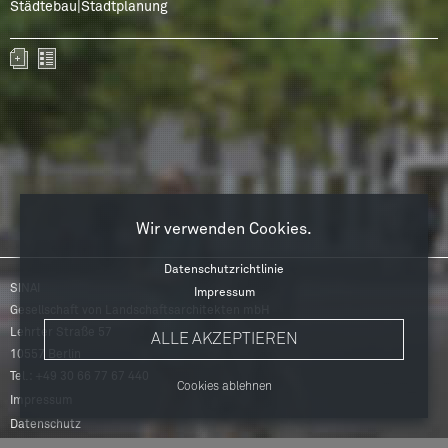
Städtebau|Stadtplanung
Wir verwenden Cookies.
Datenschutzrichtlinie
SINAI
Impressum
Gesellschaft von Landschaftsarchitekten mbH
Lehrter Straße 57
ALLE AKZEPTIEREN
10557
Berlin
Tel.: +49 30 66 77 67 440
Cookies ablehnen
Fußbereichsmenü
Impressum
Datenschutz