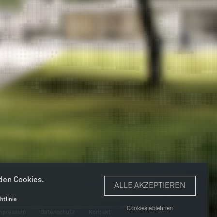
den Cookies.
ALLE AKZEPTIEREN
htlinie
Cookies ablehnen
ußbereichsmenü
mpressum
Datenschutz
Kontakt