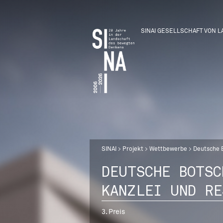
SINAI GESELLSCHAFT VON 
Direkt
Breadcrumb
SINAI
Projekt
Wettbewerbe
Deutsche B
zum
Inhalt
DEUTSCHE BOTSC
KANZLEI UND RE
3. Preis