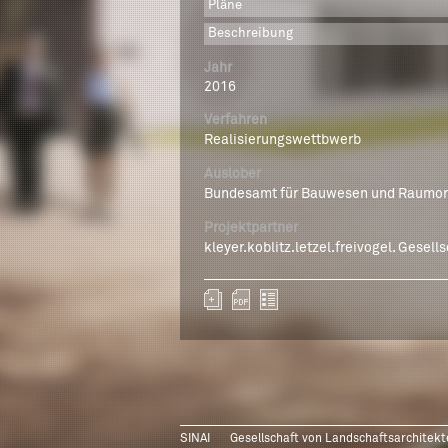
Pläne
Beschreibung
Jahr
2016
Verfahren
Realisierungswettbwerb
Auslober
Bundesamt für Bauwesen und Raumo
Projektpartner
kleyer.koblitz.letzel.freivogel. Gesell
SINAI
Gesellschaft von Landschaftsarchitek