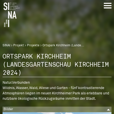
Direkt
zum
Inhalt
Breadcrumb
SINAI
Projekt
Projekte
Ortspark Kirchheim (Lande...
ORTSPARK KIRCHHEIM
(LANDESGARTENSCHAU KIRCHHEIM
2024)
Natur.Verbunden
Wildnis, Wasser, Wald, Wiese und Garten - fünf kontrastierende
Atmosphären liegen im neuen Kirchheimer Park als erlebbare und
nutzbare ökologische Rückzugsräume inmitten der Stadt.
Bilder