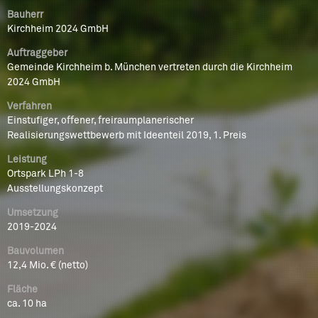
Bauherr
Kirchheim 2024 GmbH
Auftraggeber
Gemeinde Kirchheim b. München vertreten durch die Kirchheim
2024 GmbH
Verfahren
Einstufiger, offener, freiraumplanerischer
Realisierungswettbewerb mit Ideenteil 2019, 1. Preis
Leistung
Ortspark LPh 1-8
Ausstellungskonzept
Umsetzung
2019-2024
Bauvolumen
12,4 Mio. € (netto)
Fläche
ca. 10 ha