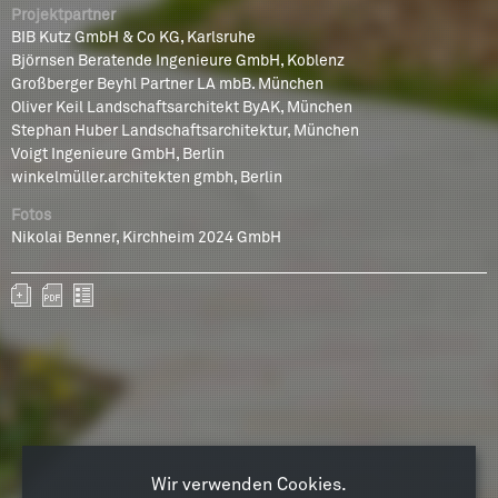
Projektpartner
BIB Kutz GmbH & Co KG, Karlsruhe
Björnsen Beratende Ingenieure GmbH, Koblenz
Großberger Beyhl Partner LA mbB. München
Oliver Keil Landschaftsarchitekt ByAK, München
Stephan Huber Landschaftsarchitektur, München
Voigt Ingenieure GmbH, Berlin
winkelmüller.architekten gmbh, Berlin
Fotos
Nikolai Benner, Kirchheim 2024 GmbH
Wir verwenden Cookies.