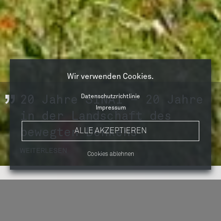
Wir verwenden Cookies.
20 Jahre SINAI – 20 Jahre
Datenschutzrichtlinie
Impressum
in der Landschaft des
bewegten Denkens
ALLE AKZEPTIEREN
WEITERLESEN
Cookies ablehnen
NEUES